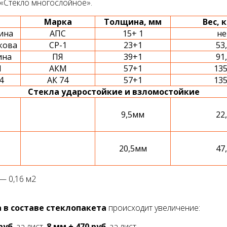
«Стекло многослойное».
Марка
Толщина, мм
Вес, 
ина
АПС
15+ 1
не
кова
СР-1
23+1
53
ина
ПЯ
39+1
91
М
АКМ
57+1
135
4
АК 74
57+1
135
Стекла ударостойкие и взломостойкие
9,5мм
22
20,5мм
47
— 0,16 м2
 в составе стеклопакета
происходит увеличение:
руб.
за лист,
8 мм + 470 руб.
за лист.