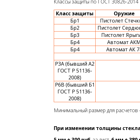
Классы защиты по ГОСТ 30826-2014 
Класс защиты
Оружие
Бр1
Пистолет Стечк
Бр2
Пистолет Сердю
Бр3
Пистолет Ярыг
Бр4
Автомат АК
Бр4
Автомат АК 7
Р3А (бывший А2
ГОСТ Р 51136-
2008)
Р6В (бывший Б1
ГОСТ Р 51136-
2008)
Минимальный размер для расчетов 
При изменении толщины стекла
5 мм + 300 руб.
за лист,
6 мм + 380 