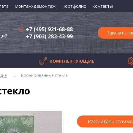
лата
Монтаж/демонтаж
Портфолио
Контакты
+7 (495) 921-68-88
Заказать зв
ций
+7 (903) 283-43-99
КОМПЛЕКТУЮЩИЕ
Бронированные двери
На
щие
Бронированные стёкла
Взломостойкие двери
Ав
стекло
Бронепанели, панели
За
защитные
Ко
е
Передаточные узлы
Рассчитать стоимо
Лотки бронированные
Бронированные стёкла