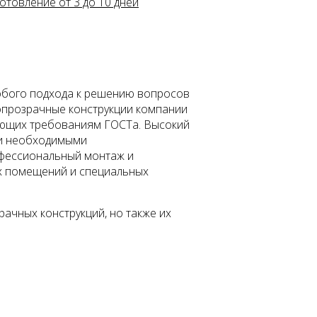
отовление от 3 до 10 дней
собого подхода к решению вопросов
опрозрачные конструкции компании
ующих требованиям ГОСТа. Высокий
 и необходимыми
офессиональный монтаж и
их помещений и специальных
ачных конструкций, но также их