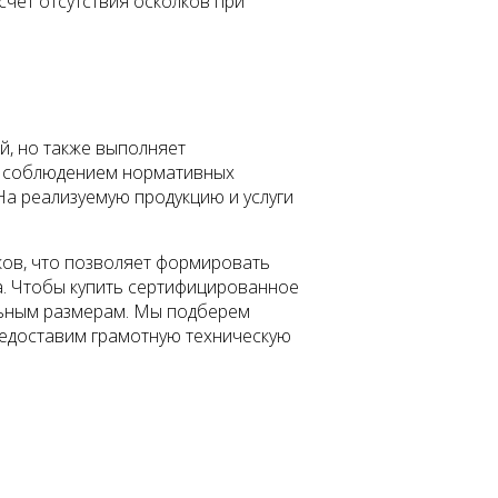
счет отсутствия осколков при
й, но также выполняет
с соблюдением нормативных
На реализуемую продукцию и услуги
ков, что позволяет формировать
а. Чтобы купить сертифицированное
альным размерам. Мы подберем
редоставим грамотную техническую