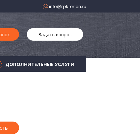
info@rpk-orion.ru
онок
Задать вопрос
ДОПОЛНИТЕЛЬНЫЕ УСЛУГИ
весы
томатические ворота
боры и ограждения
зырьки
сть