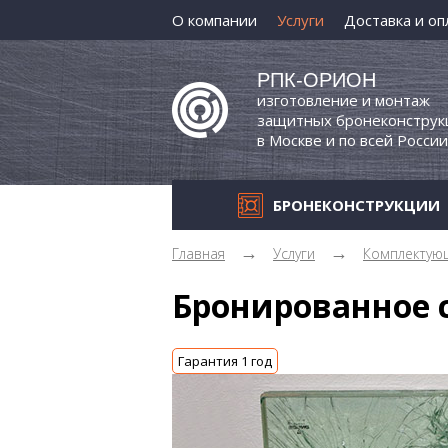
О компании
Услуги
Доставка и оп
Сроки
изготовления
РПК-ОРИОН
изготовление и монтаж
ГОСТы
защитных бронеконструк
Отзывы
в Москве и по всей России
Благодарственные
письма
БРОНЕКОНСТРУКЦИИ
Наши партнеры и
клиенты
Кабина защитная для
Главная
Услуги
Комплектую
ломбарда
Бронированное 
Комната хранения оружия
(КХО)
Гарантия 1 год
Защитные кассы, кассовы
узлы
Операционные кассы