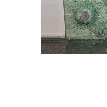
Пост охраны
Комната хранения
наркосодержащих
препаратов
Хранилище ценностей
Сейфовая комната
Пункты обмена валют
Депозитарии